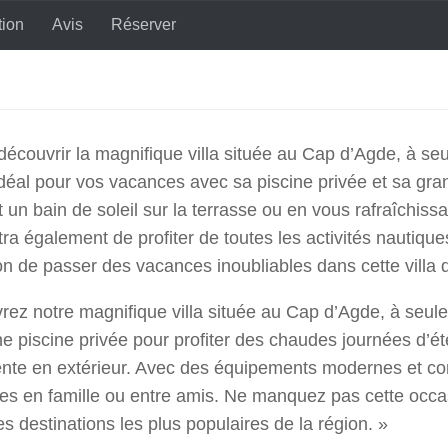
tion
Avis
Réserver
ud à 150 mètres de la plage
écouvrir la magnifique villa située au Cap d’Agde, à seu
déal pour vos vacances avec sa piscine privée et sa gr
 un bain de soleil sur la terrasse ou en vous rafraîchiss
ra également de profiter de toutes les activités nautiq
n de passer des vacances inoubliables dans cette villa 
ez notre magnifique villa située au Cap d’Agde, à seule
ne piscine privée pour profiter des chaudes journées d’
nte en extérieur. Avec des équipements modernes et confor
es en famille ou entre amis. Ne manquez pas cette occa
es destinations les plus populaires de la région. »