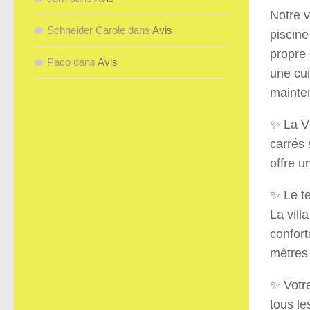
Notre v
Schneider Carole
dans
Avis
piscine
propre
Paco
dans
Avis
une cu
mainte
✨ La Vi
carrés 
offre u
✨ Le te
La vil
confort
mètres 
✨ Votre
tous le