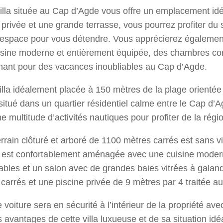
illa située au Cap d’Agde vous offre un emplacement id
 privée et une grande terrasse, vous pourrez profiter du 
 espace pour vous détendre. Vous apprécierez également
isine moderne et entièrement équipée, des chambres con
nant pour des vacances inoubliables au Cap d’Agde.
lla idéalement placée à 150 mètres de la plage orienté
situé dans un quartier résidentiel calme entre le Cap d’
ne multitude d’activités nautiques pour profiter de la régi
rrain clôturé et arboré de 1100 mètres carrés est sans vi
la est confortablement aménagée avec une cuisine mode
ables et un salon avec de grandes baies vitrées à galan
carrés et une piscine privée de 9 mètres par 4 traitée au
 voiture sera en sécurité à l’intérieur de la propriété a
s avantages de cette villa luxueuse et de sa situation i