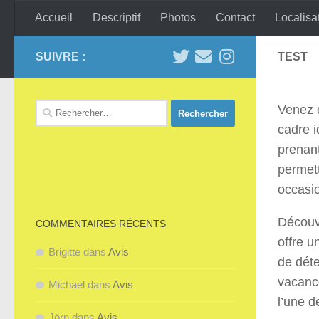
Accueil
Descriptif
Photos
Contact
Localisa
Skip to content
Villa Cap d'Agde
plein s
SUIVRE :
TEST
Rechercher :
Venez d
cadre i
prenant
permett
occasio
Découvr
COMMENTAIRES RÉCENTS
offre u
Brigitte
dans
Avis
de déte
vacanc
Michael
dans
Avis
l’une d
Jörn
dans
Avis