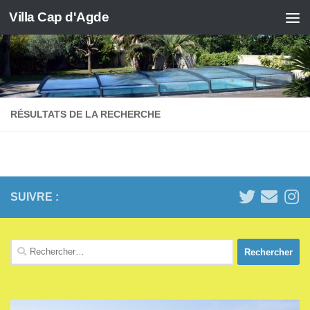
Villa Cap d'Agde
Skip to content
RÉSULTATS DE LA RECHERCHE
SUIVRE :
Rechercher :