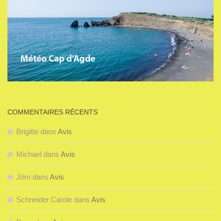
COMMENTAIRES RÉCENTS
Brigitte
dans
Avis
Michael
dans
Avis
Jörn
dans
Avis
Schneider Carole
dans
Avis